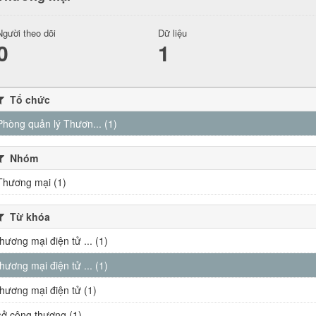
Người theo dõi
Dữ liệu
0
1
Tổ chức
Phòng quản lý Thươn... (1)
Nhóm
Thương mại (1)
Từ khóa
thương mại điện tử ... (1)
thương mại điện tử ... (1)
thương mại điện tử (1)
sở công thương (1)