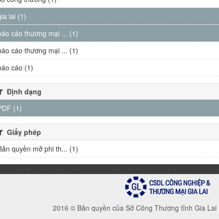
gia lai (1)
báo cáo thương mại ... (1)
báo cáo thương mại ... (1)
báo cáo (1)
Định dạng
PDF (1)
Giấy phép
Bản quyền mở phi th... (1)
2016 © Bản quyền của Sở Công Thương tỉnh Gia Lai