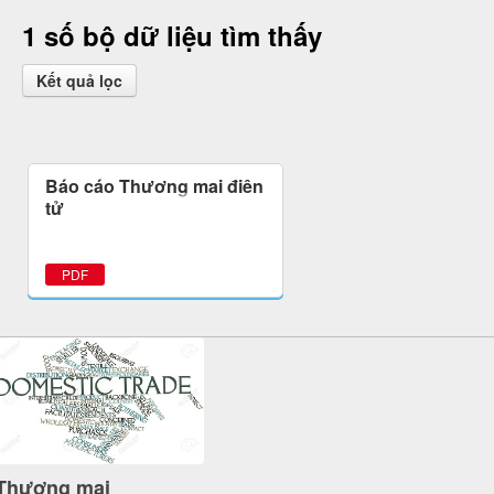
1 số bộ dữ liệu tìm thấy
Kết quả lọc
Báo cáo Thương mại điện
tử
PDF
Thương mại