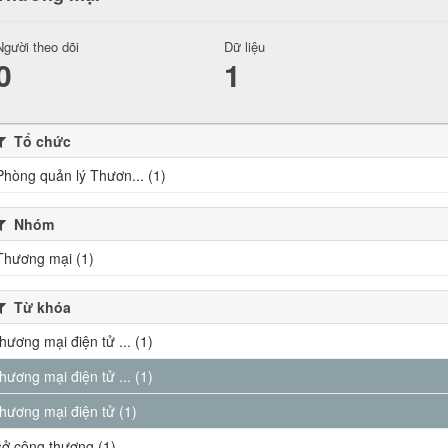
Người theo dõi
Dữ liệu
0
1
Tổ chức
Phòng quản lý Thươn... (1)
Nhóm
Thương mại (1)
Từ khóa
thương mại điện tử ... (1)
thương mại điện tử ... (1)
thương mại điện tử (1)
sở công thương (1)