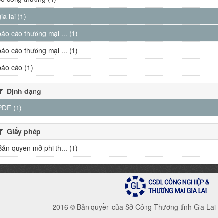
gia lai (1)
báo cáo thương mại ... (1)
báo cáo thương mại ... (1)
báo cáo (1)
Định dạng
PDF (1)
Giấy phép
Bản quyền mở phi th... (1)
2016 © Bản quyền của Sở Công Thương tỉnh Gia Lai