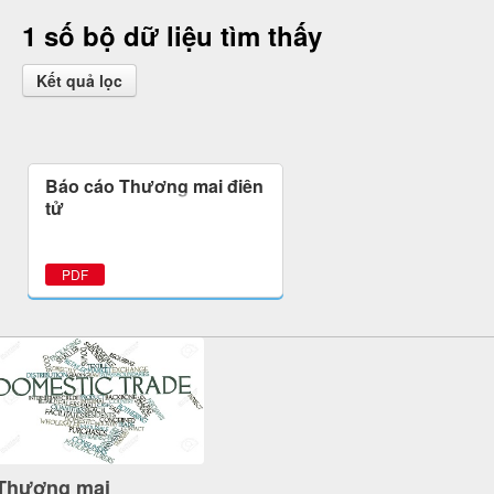
1 số bộ dữ liệu tìm thấy
Kết quả lọc
Báo cáo Thương mại điện
tử
PDF
Thương mại