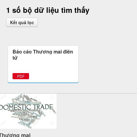
1 số bộ dữ liệu tìm thấy
Kết quả lọc
Báo cáo Thương mại điện
tử
PDF
Thương mại