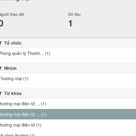
Người theo dõi
Dữ liệu
0
1
Tổ chức
Phòng quản lý Thươn... (1)
Nhóm
Thương mại (1)
Từ khóa
thương mại điện tử ... (1)
thương mại điện tử ... (1)
thương mại điện tử (1)
sở công thương (1)