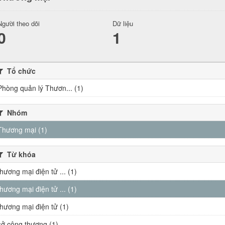
Người theo dõi
Dữ liệu
0
1
Tổ chức
Phòng quản lý Thươn... (1)
Nhóm
Thương mại (1)
Từ khóa
thương mại điện tử ... (1)
thương mại điện tử ... (1)
thương mại điện tử (1)
sở công thương (1)