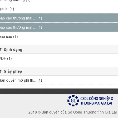
gia lai (1)
báo cáo thương mại ... (1)
báo cáo thương mại ... (1)
báo cáo (1)
Định dạng
PDF (1)
Giấy phép
Bản quyền mở phi th... (1)
2016 © Bản quyền của Sở Công Thương tỉnh Gia Lai