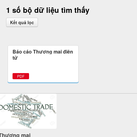
1 số bộ dữ liệu tìm thấy
Kết quả lọc
Báo cáo Thương mại điện
tử
PDF
Thương mại