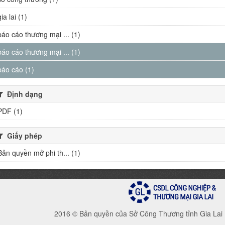
gia lai (1)
báo cáo thương mại ... (1)
báo cáo thương mại ... (1)
báo cáo (1)
Định dạng
PDF (1)
Giấy phép
Bản quyền mở phi th... (1)
2016 © Bản quyền của Sở Công Thương tỉnh Gia Lai