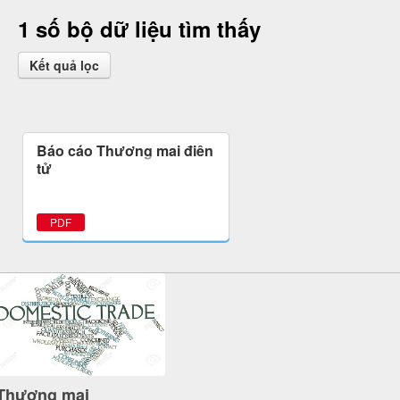
1 số bộ dữ liệu tìm thấy
Kết quả lọc
Báo cáo Thương mại điện
tử
PDF
Thương mại