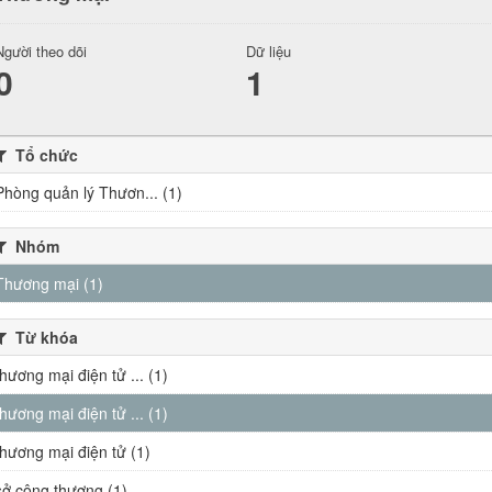
Người theo dõi
Dữ liệu
0
1
Tổ chức
Phòng quản lý Thươn... (1)
Nhóm
Thương mại (1)
Từ khóa
thương mại điện tử ... (1)
thương mại điện tử ... (1)
thương mại điện tử (1)
sở công thương (1)