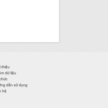
i thiệu
m dữ liệu
chức
ng dẫn sử dụng
n hệ