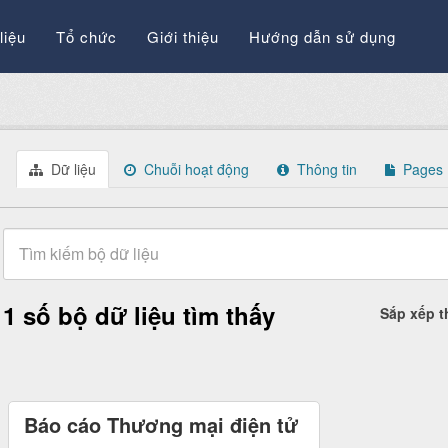
liệu
Tổ chức
Giới thiệu
Hướng dẫn sử dụng
Dữ liệu
Chuỗi hoạt động
Thông tin
Pages
1 số bộ dữ liệu tìm thấy
Sắp xếp 
Báo cáo Thương mại điện tử