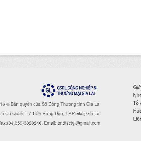
Giớ
Nhó
Tổ 
16 © Bản quyền của Sở Công Thương tỉnh Gia Lai
Hướ
iên Cơ Quan, 17 Trần Hưng Đạo, TP.Pleiku, Gia Lai
Liê
 Fax:(84.059)3828240, Email: tmdtsctgl@gmail.com