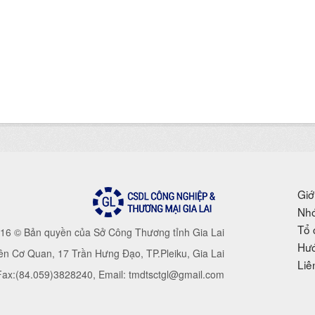
Giớ
Nhó
Tổ 
16 © Bản quyền của Sở Công Thương tỉnh Gia Lai
Hướ
iên Cơ Quan, 17 Trần Hưng Đạo, TP.Pleiku, Gia Lai
Liê
 Fax:(84.059)3828240, Email: tmdtsctgl@gmail.com