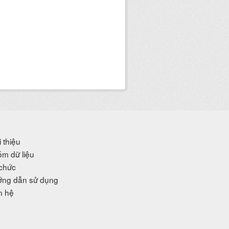
i thiệu
m dữ liệu
chức
ng dẫn sử dụng
n hệ