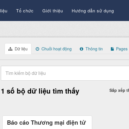
liệu
Tổ chức
Giới thiệu
Hướng dẫn sử dụng
Dữ liệu
Chuỗi hoạt động
Thông tin
Pages
1 số bộ dữ liệu tìm thấy
Sắp xếp 
Báo cáo Thương mại điện tử