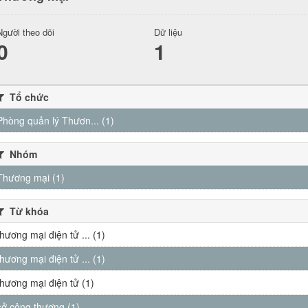
Người theo dõi
Dữ liệu
0
1
Tổ chức
Phòng quản lý Thươn... (1)
Nhóm
Thương mại (1)
Từ khóa
thương mại điện tử ... (1)
thương mại điện tử ... (1)
thương mại điện tử (1)
sở công thương (1)