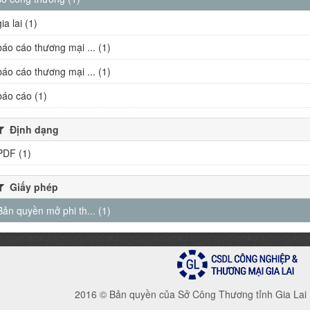
gia lai (1)
báo cáo thương mại ... (1)
báo cáo thương mại ... (1)
báo cáo (1)
Định dạng
PDF (1)
Giấy phép
Bản quyền mở phi th... (1)
2016 © Bản quyền của Sở Công Thương tỉnh Gia Lai