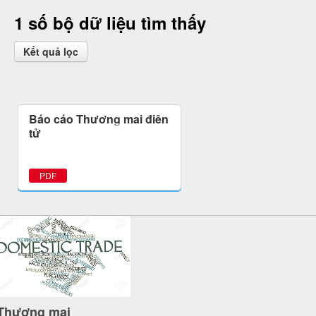
1 số bộ dữ liệu tìm thấy
Kết quả lọc
Báo cáo Thương mại điện
tử
PDF
Thương mại