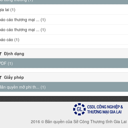
gia lai (1)
báo cáo thương mại ... (1)
báo cáo thương mại ... (1)
báo cáo (1)
Định dạng
PDF (1)
Giấy phép
Bản quyền mở phi th... (1)
2016 © Bản quyền của Sở Công Thương tỉnh Gia Lai