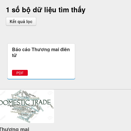
1 số bộ dữ liệu tìm thấy
Kết quả lọc
Báo cáo Thương mại điện
tử
PDF
Thương mại