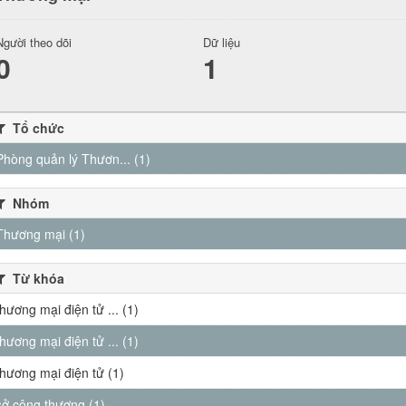
Người theo dõi
Dữ liệu
0
1
Tổ chức
Phòng quản lý Thươn... (1)
Nhóm
Thương mại (1)
Từ khóa
thương mại điện tử ... (1)
thương mại điện tử ... (1)
thương mại điện tử (1)
sở công thương (1)