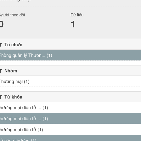
Người theo dõi
Dữ liệu
0
1
Tổ chức
Phòng quản lý Thươn... (1)
Nhóm
Thương mại (1)
Từ khóa
thương mại điện tử ... (1)
thương mại điện tử ... (1)
thương mại điện tử (1)
sở công thương (1)