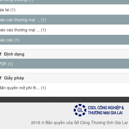
gia lai (1)
báo cáo thương mại ... (1)
báo cáo thương mại ... (1)
báo cáo (1)
Định dạng
PDF (1)
Giấy phép
Bản quyền mở phi th... (1)
2016 © Bản quyền của Sở Công Thương tỉnh Gia Lai