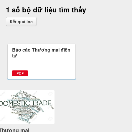
1 số bộ dữ liệu tìm thấy
Kết quả lọc
Báo cáo Thương mại điện
tử
PDF
Thương mại