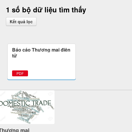
1 số bộ dữ liệu tìm thấy
Kết quả lọc
Báo cáo Thương mại điện
tử
PDF
Thương mại