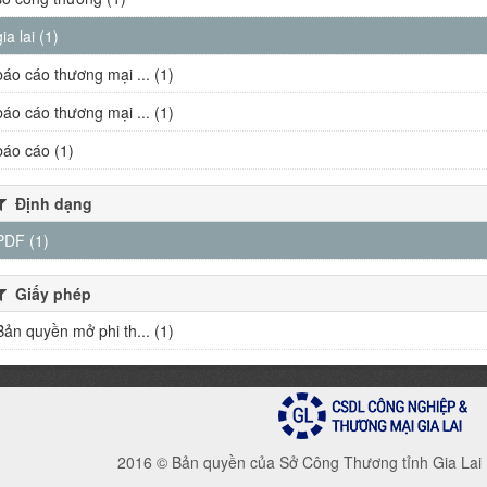
gia lai (1)
báo cáo thương mại ... (1)
báo cáo thương mại ... (1)
báo cáo (1)
Định dạng
PDF (1)
Giấy phép
Bản quyền mở phi th... (1)
2016 © Bản quyền của Sở Công Thương tỉnh Gia Lai