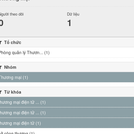
Người theo dõi
Dữ liệu
0
1
Tổ chức
Phòng quản lý Thươn... (1)
Nhóm
Thương mại (1)
Từ khóa
thương mại điện tử ... (1)
thương mại điện tử ... (1)
thương mại điện tử (1)
sở công thương (1)