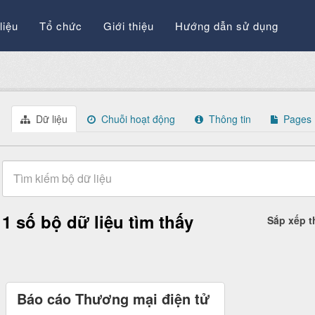
liệu
Tổ chức
Giới thiệu
Hướng dẫn sử dụng
Dữ liệu
Chuỗi hoạt động
Thông tin
Pages
1 số bộ dữ liệu tìm thấy
Sắp xếp 
Báo cáo Thương mại điện tử