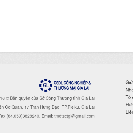
Giớ
Nhó
Tổ 
16 © Bản quyền của Sở Công Thương tỉnh Gia Lai
Hướ
iên Cơ Quan, 17 Trần Hưng Đạo, TP.Pleiku, Gia Lai
Liê
 Fax:(84.059)3828240, Email: tmdtsctgl@gmail.com