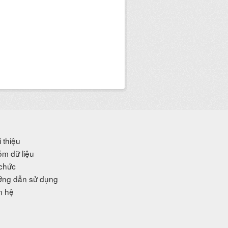
i thiệu
m dữ liệu
chức
ng dẫn sử dụng
n hệ