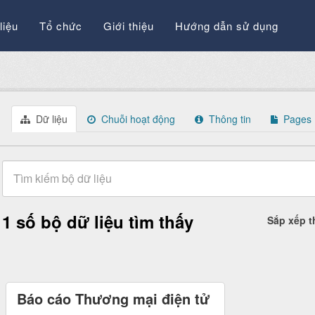
liệu
Tổ chức
Giới thiệu
Hướng dẫn sử dụng
Dữ liệu
Chuỗi hoạt động
Thông tin
Pages
1 số bộ dữ liệu tìm thấy
Sắp xếp 
Báo cáo Thương mại điện tử