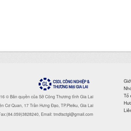
Giớ
Nhó
Tổ 
16 © Bản quyền của Sở Công Thương tỉnh Gia Lai
Hướ
iên Cơ Quan, 17 Trần Hưng Đạo, TP.Pleiku, Gia Lai
Liê
 Fax:(84.059)3828240, Email: tmdtsctgl@gmail.com