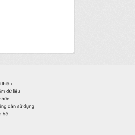
i thiệu
m dữ liệu
chức
ng dẫn sử dụng
n hệ