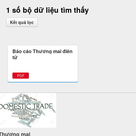
1 số bộ dữ liệu tìm thấy
Kết quả lọc
Báo cáo Thương mại điện
tử
PDF
Thương mại