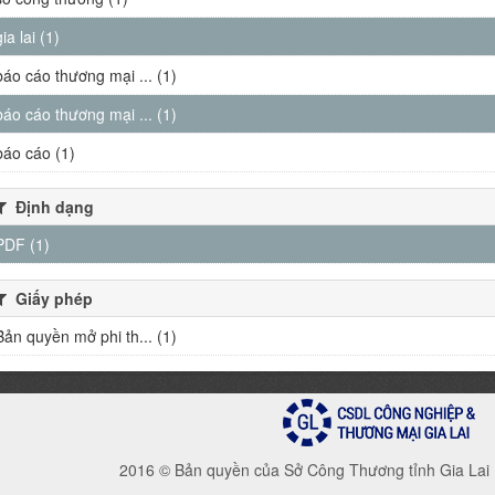
gia lai (1)
báo cáo thương mại ... (1)
báo cáo thương mại ... (1)
báo cáo (1)
Định dạng
PDF (1)
Giấy phép
Bản quyền mở phi th... (1)
2016 © Bản quyền của Sở Công Thương tỉnh Gia Lai