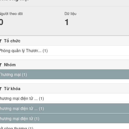
Người theo dõi
Dữ liệu
0
1
Tổ chức
Phòng quản lý Thươn... (1)
Nhóm
Thương mại (1)
Từ khóa
thương mại điện tử ... (1)
thương mại điện tử ... (1)
thương mại điện tử (1)
sở công thương (1)