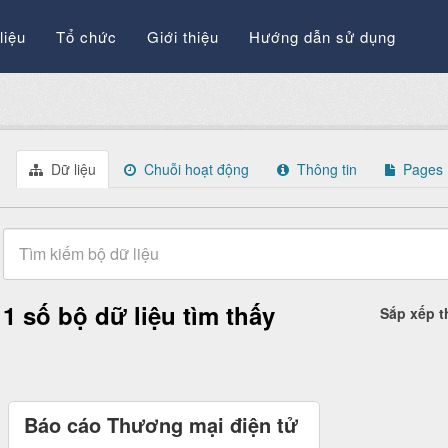
liệu
Tổ chức
Giới thiệu
Hướng dẫn sử dụng
Dữ liệu
Chuỗi hoạt động
Thông tin
Pages
1 số bộ dữ liệu tìm thấy
Sắp xếp 
Báo cáo Thương mại điện tử