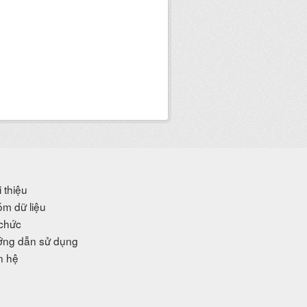
i thiệu
m dữ liệu
chức
ng dẫn sử dụng
n hệ