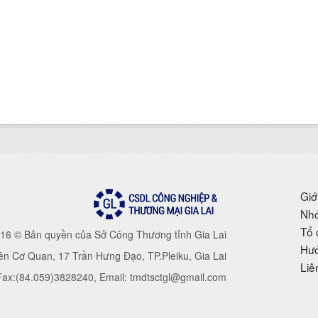
Giớ
Nhó
Tổ 
16 © Bản quyền của Sở Công Thương tỉnh Gia Lai
Hướ
iên Cơ Quan, 17 Trần Hưng Đạo, TP.Pleiku, Gia Lai
Liê
 Fax:(84.059)3828240, Email: tmdtsctgl@gmail.com