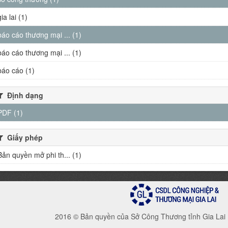
gia lai (1)
báo cáo thương mại ... (1)
báo cáo thương mại ... (1)
báo cáo (1)
Định dạng
PDF (1)
Giấy phép
Bản quyền mở phi th... (1)
2016 © Bản quyền của Sở Công Thương tỉnh Gia Lai