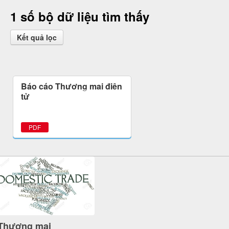
1 số bộ dữ liệu tìm thấy
Kết quả lọc
Báo cáo Thương mại điện
tử
PDF
Thương mại