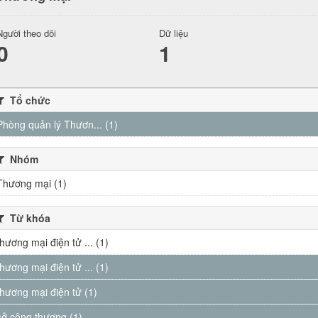
Người theo dõi
Dữ liệu
0
1
Tổ chức
Phòng quản lý Thươn... (1)
Nhóm
Thương mại (1)
Từ khóa
thương mại điện tử ... (1)
thương mại điện tử ... (1)
thương mại điện tử (1)
sở công thương (1)