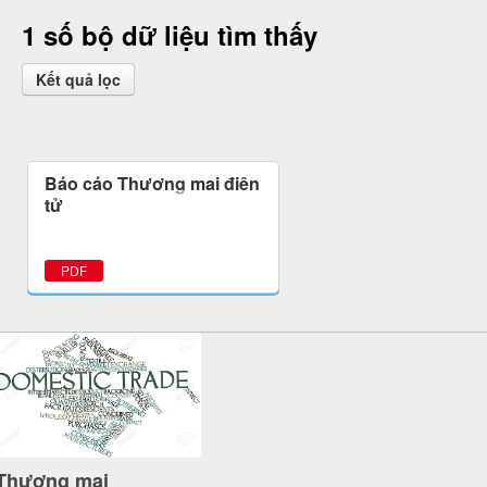
1 số bộ dữ liệu tìm thấy
Kết quả lọc
Báo cáo Thương mại điện
tử
PDF
Thương mại