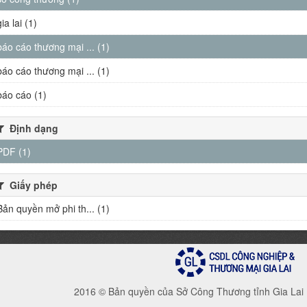
gia lai (1)
báo cáo thương mại ... (1)
báo cáo thương mại ... (1)
báo cáo (1)
Định dạng
PDF (1)
Giấy phép
Bản quyền mở phi th... (1)
2016 © Bản quyền của Sở Công Thương tỉnh Gia Lai