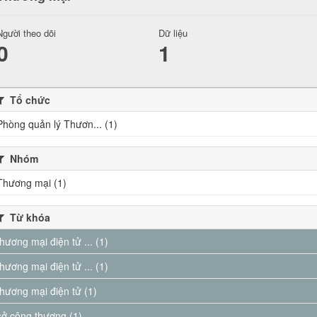
Người theo dõi
Dữ liệu
0
1
Tổ chức
Phòng quản lý Thươn... (1)
Nhóm
Thương mại (1)
Từ khóa
thương mại điện tử ... (1)
thương mại điện tử ... (1)
thương mại điện tử (1)
sở công thương (1)