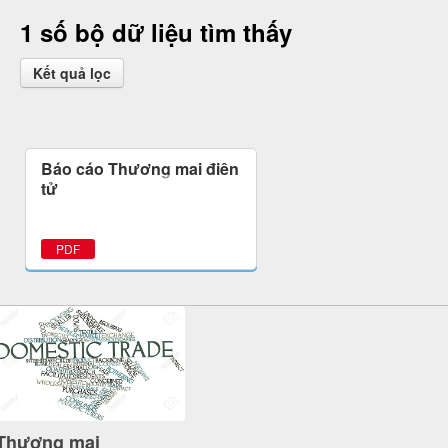
1 số bộ dữ liệu tìm thấy
Kết quả lọc
Báo cáo Thương mại điện
tử
PDF
Thương mại