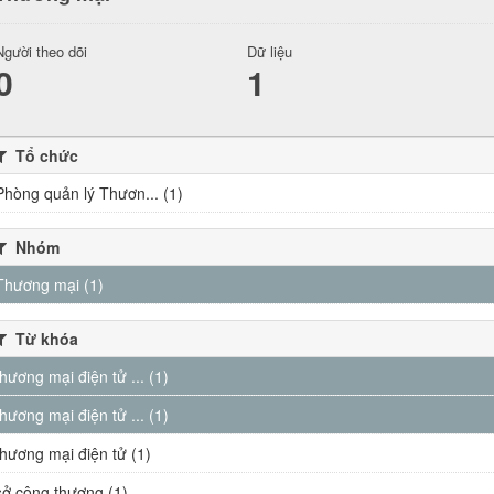
Người theo dõi
Dữ liệu
0
1
Tổ chức
Phòng quản lý Thươn... (1)
Nhóm
Thương mại (1)
Từ khóa
thương mại điện tử ... (1)
thương mại điện tử ... (1)
thương mại điện tử (1)
sở công thương (1)