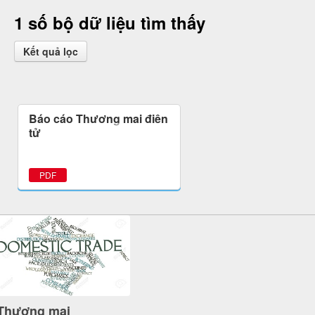
1 số bộ dữ liệu tìm thấy
Kết quả lọc
Báo cáo Thương mại điện
tử
PDF
Thương mại