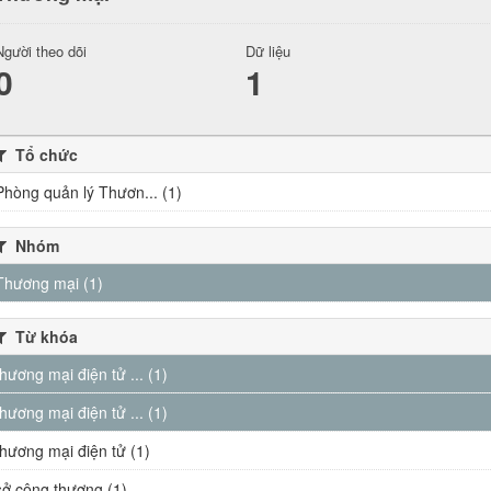
Người theo dõi
Dữ liệu
0
1
Tổ chức
Phòng quản lý Thươn... (1)
Nhóm
Thương mại (1)
Từ khóa
thương mại điện tử ... (1)
thương mại điện tử ... (1)
thương mại điện tử (1)
sở công thương (1)