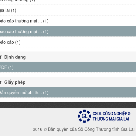
gia lai (1)
báo cáo thương mại ... (1)
báo cáo thương mại ... (1)
báo cáo (1)
Định dạng
PDF (1)
Giấy phép
Bản quyền mở phi th... (1)
2016 © Bản quyền của Sở Công Thương tỉnh Gia Lai