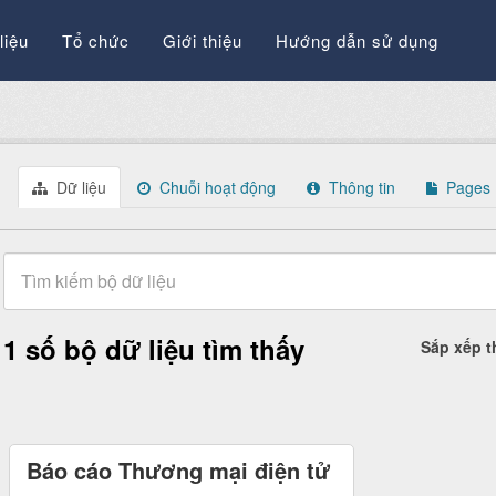
liệu
Tổ chức
Giới thiệu
Hướng dẫn sử dụng
Dữ liệu
Chuỗi hoạt động
Thông tin
Pages
1 số bộ dữ liệu tìm thấy
Sắp xếp 
Báo cáo Thương mại điện tử