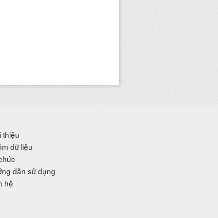
i thiệu
m dữ liệu
chức
ng dẫn sử dụng
n hệ