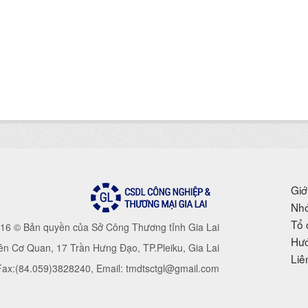
Giớ
Nhó
Tổ 
16 © Bản quyền của Sở Công Thương tỉnh Gia Lai
Hướ
iên Cơ Quan, 17 Trần Hưng Đạo, TP.Pleiku, Gia Lai
Liê
 Fax:(84.059)3828240, Email: tmdtsctgl@gmail.com