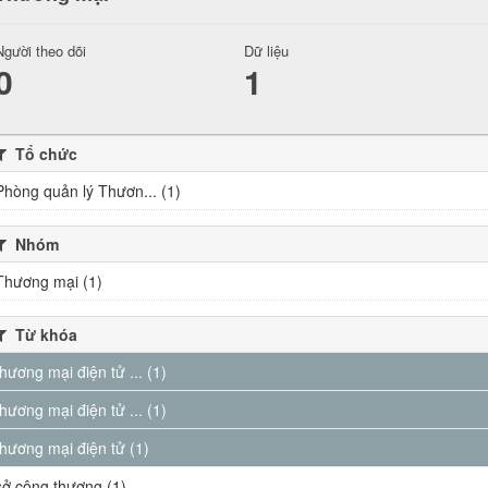
Người theo dõi
Dữ liệu
0
1
Tổ chức
Phòng quản lý Thươn... (1)
Nhóm
Thương mại (1)
Từ khóa
thương mại điện tử ... (1)
thương mại điện tử ... (1)
thương mại điện tử (1)
sở công thương (1)