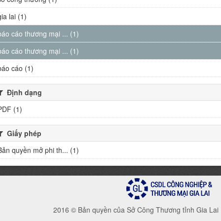
gia lai (1)
báo cáo thương mại ... (1)
báo cáo thương mại ... (1)
báo cáo (1)
Định dạng
PDF (1)
Giấy phép
Bản quyền mở phi th... (1)
2016 © Bản quyền của Sở Công Thương tỉnh Gia Lai