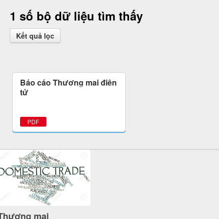
1 số bộ dữ liệu tìm thấy
Kết quả lọc
Báo cáo Thương mại điện
tử
PDF
Thương mại