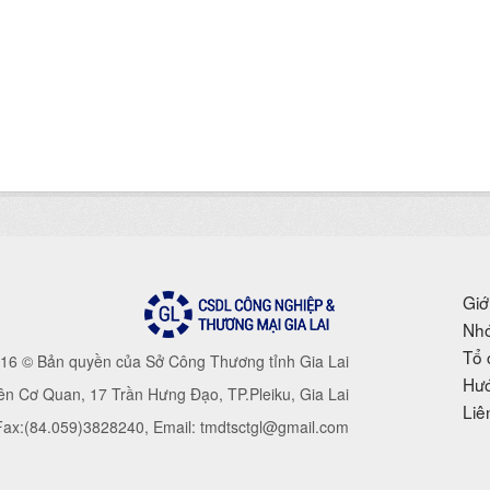
Giớ
Nhó
Tổ 
16 © Bản quyền của Sở Công Thương tỉnh Gia Lai
Hướ
iên Cơ Quan, 17 Trần Hưng Đạo, TP.Pleiku, Gia Lai
Liê
 Fax:(84.059)3828240, Email: tmdtsctgl@gmail.com