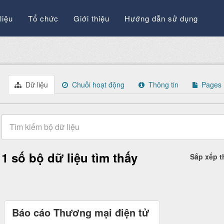
liệu
Tổ chức
Giới thiệu
Hướng dẫn sử dụng
Dữ liệu
Chuỗi hoạt động
Thông tin
Pages
1 số bộ dữ liệu tìm thấy
Sắp xếp 
Báo cáo Thương mại điện tử