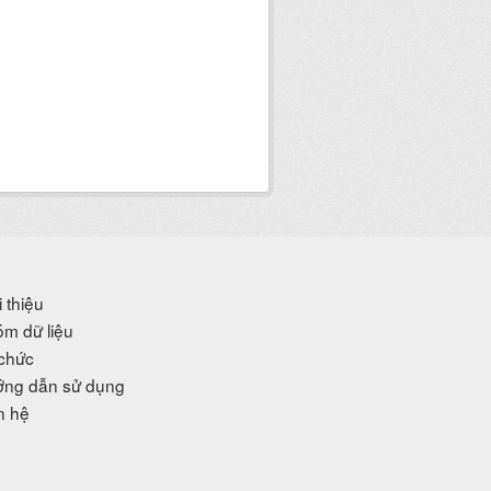
i thiệu
m dữ liệu
chức
ng dẫn sử dụng
n hệ