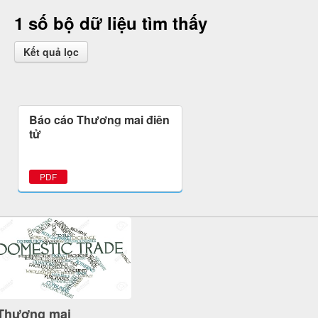
1 số bộ dữ liệu tìm thấy
Kết quả lọc
Báo cáo Thương mại điện
tử
PDF
Thương mại