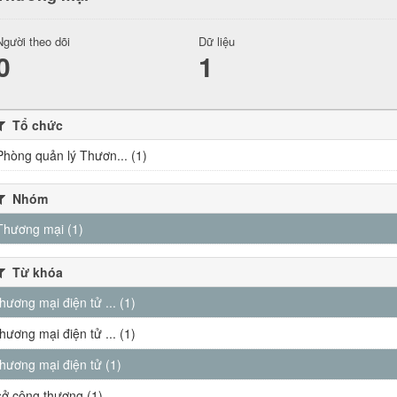
Người theo dõi
Dữ liệu
0
1
Tổ chức
Phòng quản lý Thươn... (1)
Nhóm
Thương mại (1)
Từ khóa
thương mại điện tử ... (1)
thương mại điện tử ... (1)
thương mại điện tử (1)
sở công thương (1)