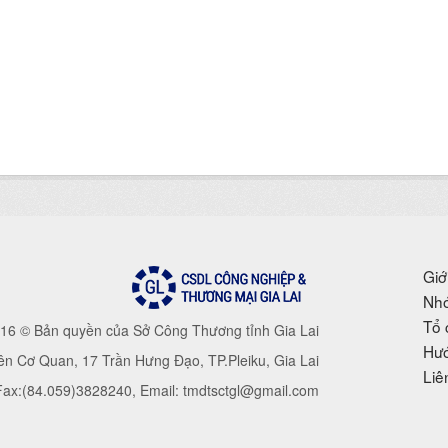
Giớ
Nhó
Tổ 
16 © Bản quyền của Sở Công Thương tỉnh Gia Lai
Hướ
iên Cơ Quan, 17 Trần Hưng Đạo, TP.Pleiku, Gia Lai
Liê
 Fax:(84.059)3828240, Email: tmdtsctgl@gmail.com