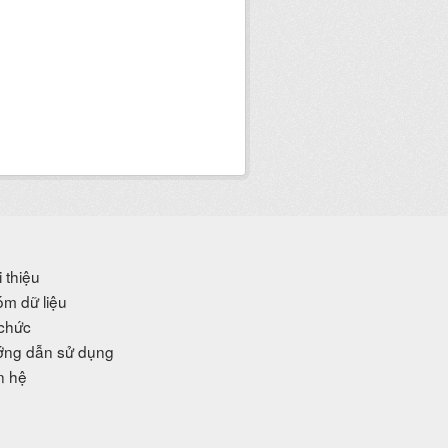
i thiệu
m dữ liệu
chức
ng dẫn sử dụng
n hệ