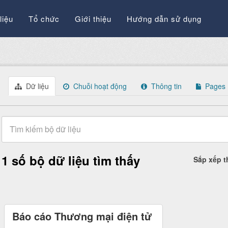
liệu
Tổ chức
Giới thiệu
Hướng dẫn sử dụng
Dữ liệu
Chuỗi hoạt động
Thông tin
Pages
1 số bộ dữ liệu tìm thấy
Sắp xếp 
Báo cáo Thương mại điện tử