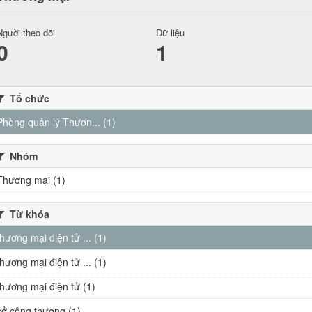
Người theo dõi
Dữ liệu
0
1
Tổ chức
Phòng quản lý Thươn... (1)
Nhóm
Thương mại (1)
Từ khóa
thương mại điện tử ... (1)
thương mại điện tử ... (1)
thương mại điện tử (1)
sở công thương (1)