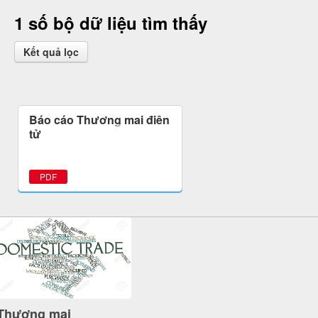
1 số bộ dữ liệu tìm thấy
Kết quả lọc
Báo cáo Thương mại điện
tử
PDF
Thương mại