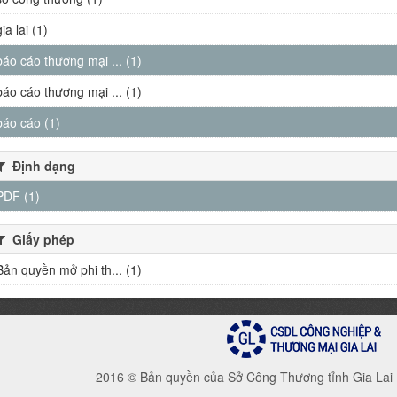
gia lai (1)
báo cáo thương mại ... (1)
báo cáo thương mại ... (1)
báo cáo (1)
Định dạng
PDF (1)
Giấy phép
Bản quyền mở phi th... (1)
2016 © Bản quyền của Sở Công Thương tỉnh Gia Lai