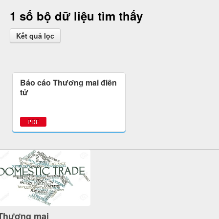
1 số bộ dữ liệu tìm thấy
Kết quả lọc
Báo cáo Thương mại điện
tử
PDF
Thương mại