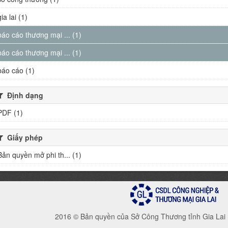
gia lai (1)
báo cáo thương mại ... (1)
báo cáo thương mại ... (1)
báo cáo (1)
Định dạng
PDF (1)
Giấy phép
Bản quyền mở phi th... (1)
2016 © Bản quyền của Sở Công Thương tỉnh Gia Lai