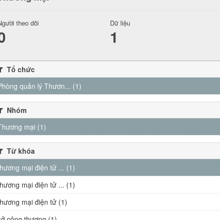
Người theo dõi
Dữ liệu
0
1
Tổ chức
Phòng quản lý Thươn... (1)
Nhóm
Thương mại (1)
Từ khóa
thương mại điện tử ... (1)
thương mại điện tử ... (1)
thương mại điện tử (1)
sở công thương (1)