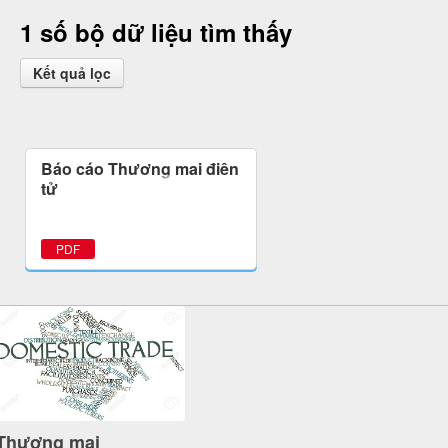
1 số bộ dữ liệu tìm thấy
Kết quả lọc
Báo cáo Thương mại điện
tử
PDF
Thương mại