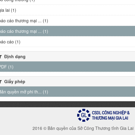
gia lai (1)
báo cáo thương mại ... (1)
báo cáo thương mại ... (1)
báo cáo (1)
Định dạng
PDF (1)
Giấy phép
Bản quyền mở phi th... (1)
2016 © Bản quyền của Sở Công Thương tỉnh Gia Lai