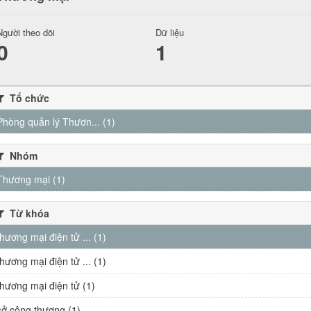
Người theo dõi
Dữ liệu
0
1
Tổ chức
Phòng quản lý Thươn... (1)
Nhóm
Thương mại (1)
Từ khóa
thương mại điện tử ... (1)
thương mại điện tử ... (1)
thương mại điện tử (1)
sở công thương (1)