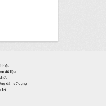
i thiệu
m dữ liệu
chức
ng dẫn sử dụng
n hệ