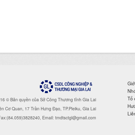
Giớ
Nhó
Tổ 
16 © Bản quyền của Sở Công Thương tỉnh Gia Lai
Hướ
iên Cơ Quan, 17 Trần Hưng Đạo, TP.Pleiku, Gia Lai
Liê
 Fax:(84.059)3828240, Email: tmdtsctgl@gmail.com