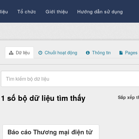
liệu
Tổ chức
Giới thiệu
Hướng dẫn sử dụng
Dữ liệu
Chuỗi hoạt động
Thông tin
Pages
1 số bộ dữ liệu tìm thấy
Sắp xếp 
Báo cáo Thương mại điện tử