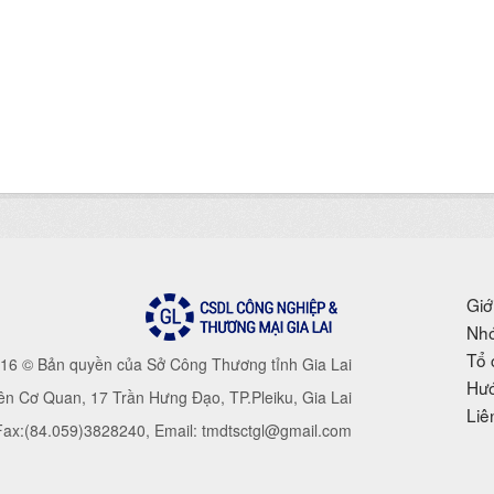
Giớ
Nhó
Tổ 
16 © Bản quyền của Sở Công Thương tỉnh Gia Lai
Hướ
iên Cơ Quan, 17 Trần Hưng Đạo, TP.Pleiku, Gia Lai
Liê
 Fax:(84.059)3828240, Email: tmdtsctgl@gmail.com