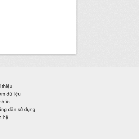
i thiệu
m dữ liệu
chức
ng dẫn sử dụng
n hệ