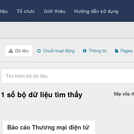
liệu
Tổ chức
Giới thiệu
Hướng dẫn sử dụng
Dữ liệu
Chuỗi hoạt động
Thông tin
Pages
1 số bộ dữ liệu tìm thấy
Sắp xếp 
Báo cáo Thương mại điện tử