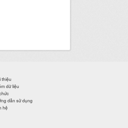
i thiệu
m dữ liệu
chức
ng dẫn sử dụng
n hệ