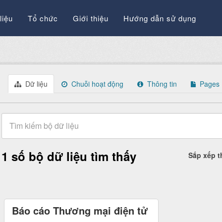
liệu
Tổ chức
Giới thiệu
Hướng dẫn sử dụng
Dữ liệu
Chuỗi hoạt động
Thông tin
Pages
1 số bộ dữ liệu tìm thấy
Sắp xếp 
Báo cáo Thương mại điện tử