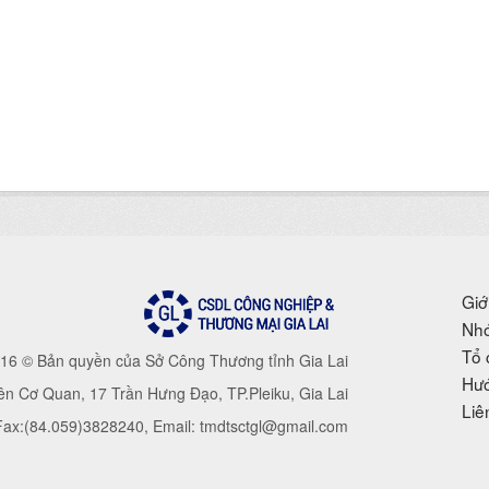
Giớ
Nhó
Tổ 
16 © Bản quyền của Sở Công Thương tỉnh Gia Lai
Hướ
iên Cơ Quan, 17 Trần Hưng Đạo, TP.Pleiku, Gia Lai
Liê
 Fax:(84.059)3828240, Email: tmdtsctgl@gmail.com