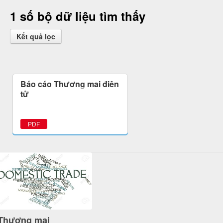
1 số bộ dữ liệu tìm thấy
Kết quả lọc
Báo cáo Thương mại điện
tử
PDF
Thương mại