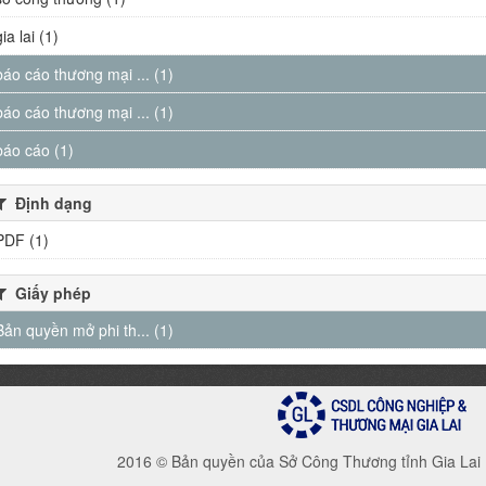
gia lai (1)
báo cáo thương mại ... (1)
báo cáo thương mại ... (1)
báo cáo (1)
Định dạng
PDF (1)
Giấy phép
Bản quyền mở phi th... (1)
2016 © Bản quyền của Sở Công Thương tỉnh Gia Lai