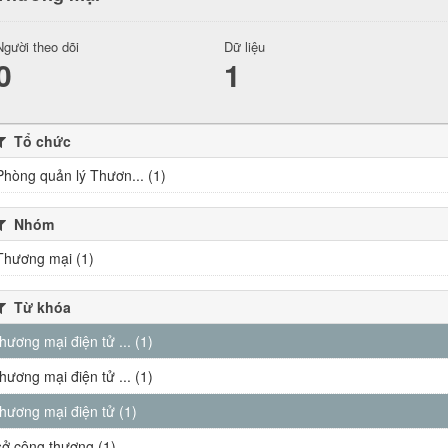
Người theo dõi
Dữ liệu
0
1
Tổ chức
Phòng quản lý Thươn... (1)
Nhóm
Thương mại (1)
Từ khóa
thương mại điện tử ... (1)
thương mại điện tử ... (1)
thương mại điện tử (1)
sở công thương (1)