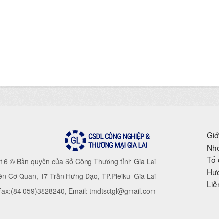
Giớ
Nhó
Tổ 
16 © Bản quyền của Sở Công Thương tỉnh Gia Lai
Hướ
iên Cơ Quan, 17 Trần Hưng Đạo, TP.Pleiku, Gia Lai
Liê
 Fax:(84.059)3828240, Email: tmdtsctgl@gmail.com