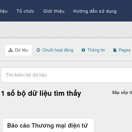
liệu
Tổ chức
Giới thiệu
Hướng dẫn sử dụng
Dữ liệu
Chuỗi hoạt động
Thông tin
Pages
1 số bộ dữ liệu tìm thấy
Sắp xếp 
Báo cáo Thương mại điện tử