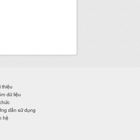
i thiệu
m dữ liệu
chức
ng dẫn sử dụng
n hệ