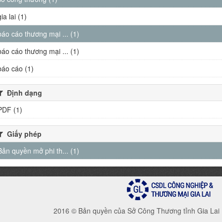
gia lai (1)
báo cáo thương mại ... (1)
báo cáo thương mại ... (1)
báo cáo (1)
Định dạng
PDF (1)
Giấy phép
Bản quyền mở phi th... (1)
2016 © Bản quyền của Sở Công Thương tỉnh Gia Lai