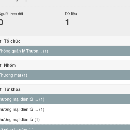
Người theo dõi
Dữ liệu
0
1
Tổ chức
Phòng quản lý Thươn... (1)
Nhóm
Thương mại (1)
Từ khóa
thương mại điện tử ... (1)
thương mại điện tử ... (1)
thương mại điện tử (1)
sở công thương (1)