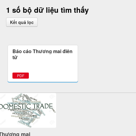
1 số bộ dữ liệu tìm thấy
Kết quả lọc
Báo cáo Thương mại điện
tử
PDF
Thương mại