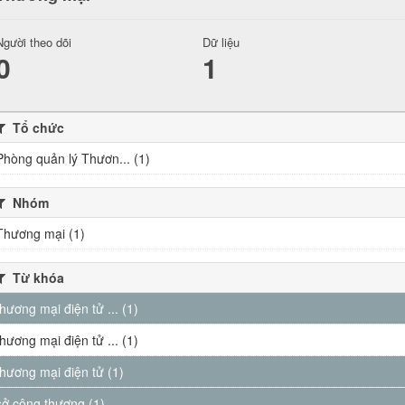
Người theo dõi
Dữ liệu
0
1
Tổ chức
Phòng quản lý Thươn... (1)
Nhóm
Thương mại (1)
Từ khóa
thương mại điện tử ... (1)
thương mại điện tử ... (1)
thương mại điện tử (1)
sở công thương (1)