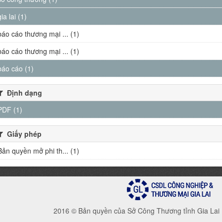
gia lai (1)
báo cáo thương mại ... (1)
báo cáo thương mại ... (1)
báo cáo (1)
Định dạng
PDF (1)
Giấy phép
Bản quyền mở phi th... (1)
2016 © Bản quyền của Sở Công Thương tỉnh Gia Lai