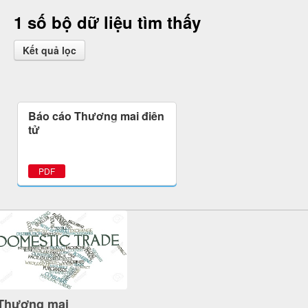
1 số bộ dữ liệu tìm thấy
Kết quả lọc
Báo cáo Thương mại điện
tử
PDF
Thương mại