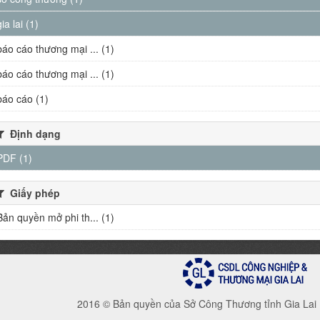
gia lai (1)
báo cáo thương mại ... (1)
báo cáo thương mại ... (1)
báo cáo (1)
Định dạng
PDF (1)
Giấy phép
Bản quyền mở phi th... (1)
2016 © Bản quyền của Sở Công Thương tỉnh Gia Lai