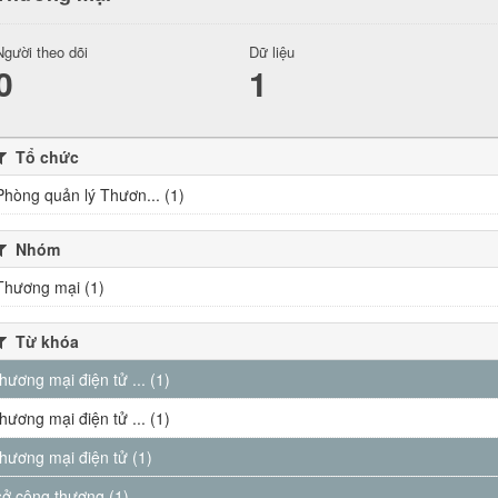
Người theo dõi
Dữ liệu
0
1
Tổ chức
Phòng quản lý Thươn... (1)
Nhóm
Thương mại (1)
Từ khóa
thương mại điện tử ... (1)
thương mại điện tử ... (1)
thương mại điện tử (1)
sở công thương (1)