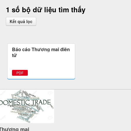
1 số bộ dữ liệu tìm thấy
Kết quả lọc
Báo cáo Thương mại điện
tử
PDF
Thương mại