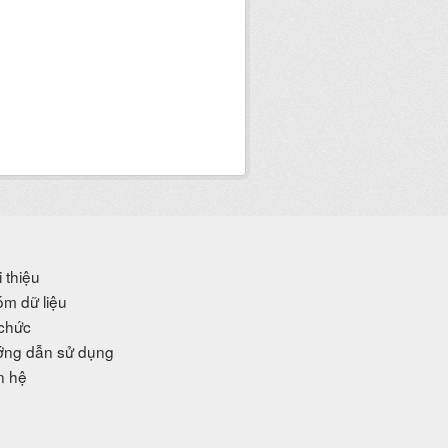
i thiệu
m dữ liệu
chức
ng dẫn sử dụng
n hệ