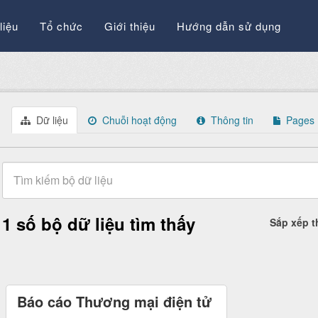
liệu
Tổ chức
Giới thiệu
Hướng dẫn sử dụng
Dữ liệu
Chuỗi hoạt động
Thông tin
Pages
1 số bộ dữ liệu tìm thấy
Sắp xếp 
Báo cáo Thương mại điện tử