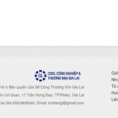
Giớ
Nhó
Tổ 
16 © Bản quyền của Sở Công Thương tỉnh Gia Lai
Hướ
iên Cơ Quan, 17 Trần Hưng Đạo, TP.Pleiku, Gia Lai
Liê
 Fax:(84.059)3828240, Email: tmdtsctgl@gmail.com