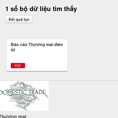
1 số bộ dữ liệu tìm thấy
Kết quả lọc
Báo cáo Thương mại điện
tử
PDF
Thương mại