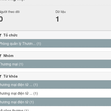
Người theo dõi
Dữ liệu
0
1
Tổ chức
Phòng quản lý Thươn... (1)
Nhóm
Thương mại (1)
Từ khóa
thương mại điện tử ... (1)
thương mại điện tử ... (1)
thương mại điện tử (1)
sở công thương (1)