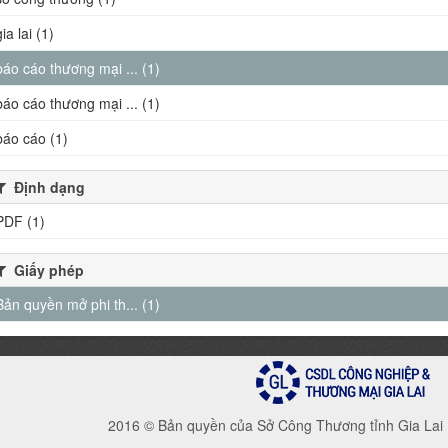
gia lai (1)
báo cáo thương mại ... (1)
báo cáo thương mại ... (1)
báo cáo (1)
Định dạng
PDF (1)
Giấy phép
Bản quyền mở phi th... (1)
2016 © Bản quyền của Sở Công Thương tỉnh Gia Lai