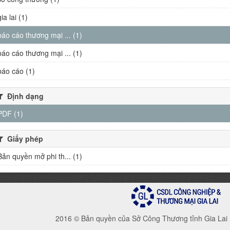
gia lai (1)
báo cáo thương mại ... (1)
báo cáo thương mại ... (1)
báo cáo (1)
Định dạng
PDF (1)
Giấy phép
Bản quyền mở phi th... (1)
2016 © Bản quyền của Sở Công Thương tỉnh Gia Lai