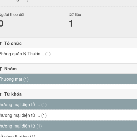
Người theo dõi
Dữ liệu
0
1
Tổ chức
Phòng quản lý Thươn... (1)
Nhóm
Thương mại (1)
Từ khóa
thương mại điện tử ... (1)
thương mại điện tử ... (1)
thương mại điện tử (1)
sở công thương (1)