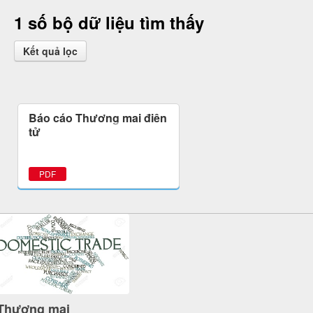
1 số bộ dữ liệu tìm thấy
Kết quả lọc
Báo cáo Thương mại điện
tử
PDF
Thương mại