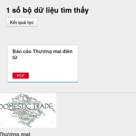
1 số bộ dữ liệu tìm thấy
Kết quả lọc
Báo cáo Thương mại điện
tử
PDF
Thương mại