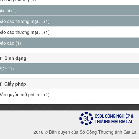
gia lai (1)
báo cáo thương mại ... (1)
báo cáo thương mại ... (1)
báo cáo (1)
Định dạng
PDF (1)
Giấy phép
Bản quyền mở phi th... (1)
2016 © Bản quyền của Sở Công Thương tỉnh Gia Lai