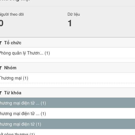
Người theo dõi
Dữ liệu
0
1
Tổ chức
Phòng quản lý Thươn... (1)
Nhóm
Thương mại (1)
Từ khóa
thương mại điện tử ... (1)
thương mại điện tử ... (1)
thương mại điện tử (1)
sở công thương (1)