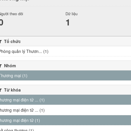
Người theo dõi
Dữ liệu
0
1
Tổ chức
Phòng quản lý Thươn... (1)
Nhóm
Thương mại (1)
Từ khóa
thương mại điện tử ... (1)
thương mại điện tử ... (1)
thương mại điện tử (1)
sở công thương (1)