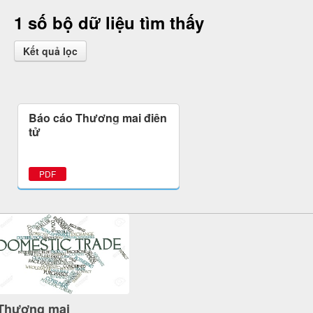
1 số bộ dữ liệu tìm thấy
Kết quả lọc
Báo cáo Thương mại điện
tử
PDF
Thương mại