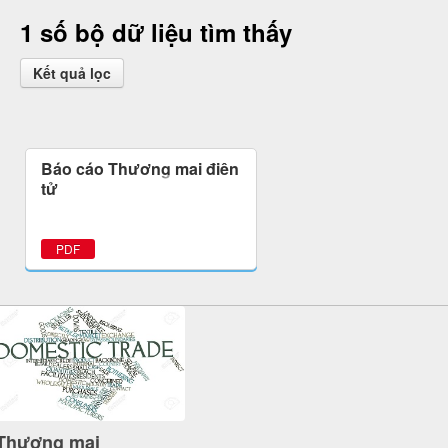
1 số bộ dữ liệu tìm thấy
Kết quả lọc
Báo cáo Thương mại điện
tử
PDF
Thương mại