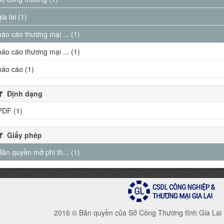
gia lai (1)
báo cáo thương mại ... (1)
báo cáo thương mại ... (1)
báo cáo (1)
Định dạng
PDF (1)
Giấy phép
Bản quyền mở phi th... (1)
2016 © Bản quyền của Sở Công Thương tỉnh Gia Lai