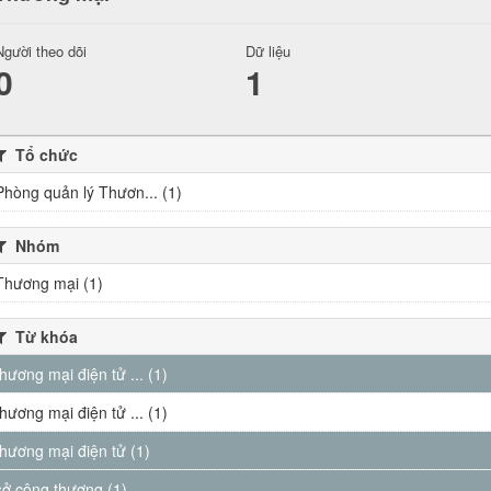
Người theo dõi
Dữ liệu
0
1
Tổ chức
Phòng quản lý Thươn... (1)
Nhóm
Thương mại (1)
Từ khóa
thương mại điện tử ... (1)
thương mại điện tử ... (1)
thương mại điện tử (1)
sở công thương (1)