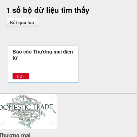
1 số bộ dữ liệu tìm thấy
Kết quả lọc
Báo cáo Thương mại điện
tử
PDF
Thương mại