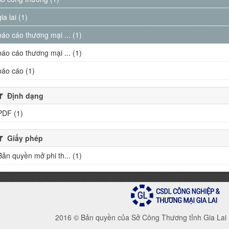
gia lai (1)
báo cáo thương mại ... (1)
báo cáo thương mại ... (1)
báo cáo (1)
Định dạng
PDF (1)
Giấy phép
Bản quyền mở phi th... (1)
2016 © Bản quyền của Sở Công Thương tỉnh Gia Lai