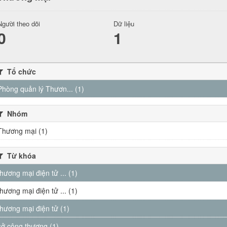
Người theo dõi
Dữ liệu
0
1
Tổ chức
Phòng quản lý Thươn... (1)
Nhóm
Thương mại (1)
Từ khóa
thương mại điện tử ... (1)
thương mại điện tử ... (1)
thương mại điện tử (1)
sở công thương (1)