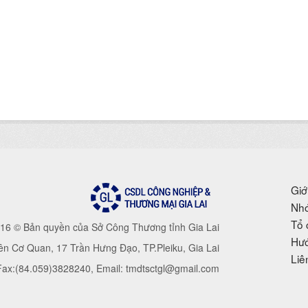
Giớ
Nhó
Tổ 
16 © Bản quyền của Sở Công Thương tỉnh Gia Lai
Hướ
iên Cơ Quan, 17 Trần Hưng Đạo, TP.Pleiku, Gia Lai
Liê
 Fax:(84.059)3828240, Email: tmdtsctgl@gmail.com