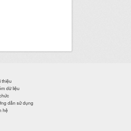
i thiệu
m dữ liệu
chức
ng dẫn sử dụng
n hệ