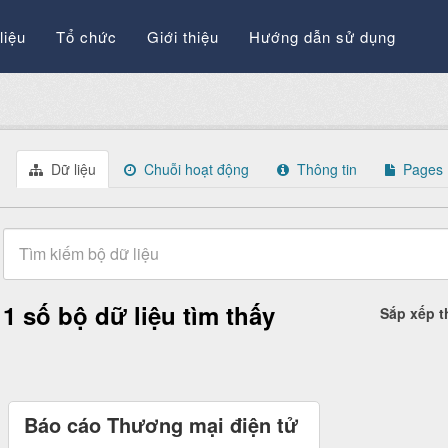
liệu
Tổ chức
Giới thiệu
Hướng dẫn sử dụng
Dữ liệu
Chuỗi hoạt động
Thông tin
Pages
1 số bộ dữ liệu tìm thấy
Sắp xếp 
Báo cáo Thương mại điện tử