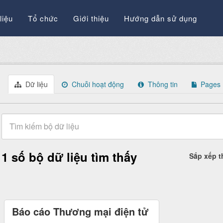
liệu
Tổ chức
Giới thiệu
Hướng dẫn sử dụng
Dữ liệu
Chuỗi hoạt động
Thông tin
Pages
1 số bộ dữ liệu tìm thấy
Sắp xếp 
Báo cáo Thương mại điện tử