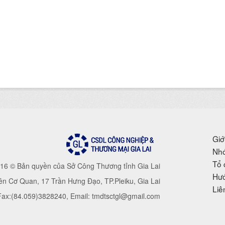
Giớ
Nhó
Tổ 
16 © Bản quyền của Sở Công Thương tỉnh Gia Lai
Hướ
iên Cơ Quan, 17 Trần Hưng Đạo, TP.Pleiku, Gia Lai
Liê
 Fax:(84.059)3828240, Email: tmdtsctgl@gmail.com