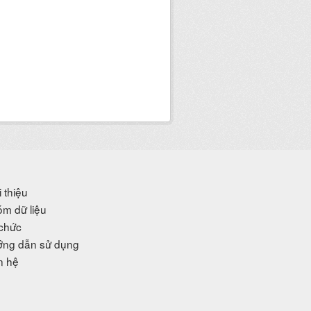
i thiệu
m dữ liệu
chức
ng dẫn sử dụng
n hệ