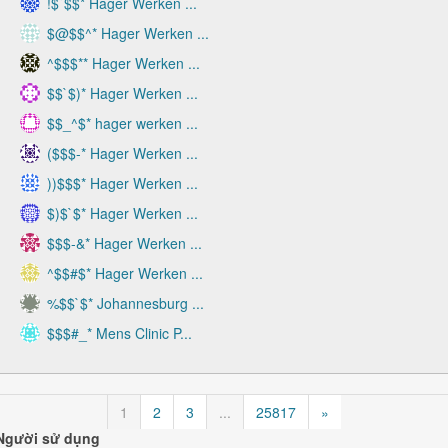
!$`$$* Hager Werken ...
$@$$^* Hager Werken ...
^$$$** Hager Werken ...
$$`$)* Hager Werken ...
$$_^$* hager werken ...
($$$-* Hager Werken ...
))$$$* Hager Werken ...
$)$`$* Hager Werken ...
$$$-&* Hager Werken ...
^$$#$* Hager Werken ...
%$$`$* Johannesburg ...
$$$#_* Mens Clinic P...
1
2
3
...
25817
»
Người sử dụng