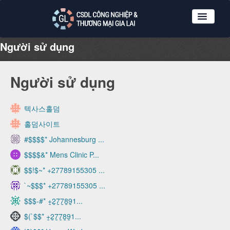
Người sử dụng
Nhóm dữ liệu
Tổ chức
Người sử dụng
Giới thiệu
Hướng dẫn sử dụng
텍사스홀덤
Đăng ký
홀덤사이트
Đăng nhập
#$$$$* Johannesburg ...
$$$$&* Mens Clinic P...
$$!$~* +27789155305 ...
`~$$$* +27789155305 ...
$$$-#* +̲2̲7̲7̲8̲9̲1...
$(`$$* +̲2̲7̲7̲8̲9̲1...