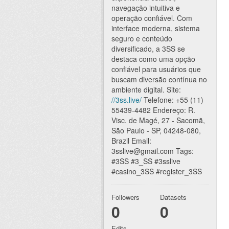
navegação intuitiva e
operação confiável. Com
interface moderna, sistema
seguro e conteúdo
diversificado, a 3SS se
destaca como uma opção
confiável para usuários que
buscam diversão contínua no
ambiente digital. Site:
//3ss.live/
Telefone: +55 (11)
55439-4482 Endereço: R.
Visc. de Magé, 27 - Sacomã,
São Paulo - SP, 04248-080,
Brazil Email:
3sslive@gmail.com Tags:
#3SS #3_SS #3sslive
#casino_3SS #register_3SS
Followers
Datasets
0
0
Edits