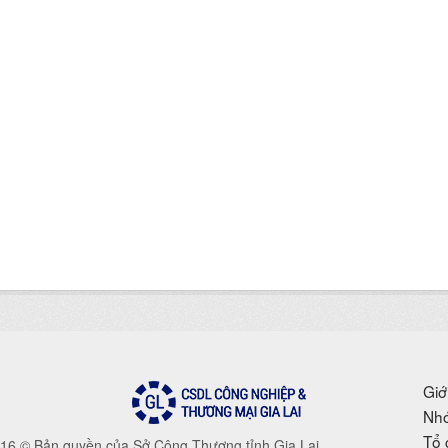
Giớ
Nhó
Tổ 
16 © Bản quyền của Sở Công Thương tỉnh Gia Lai