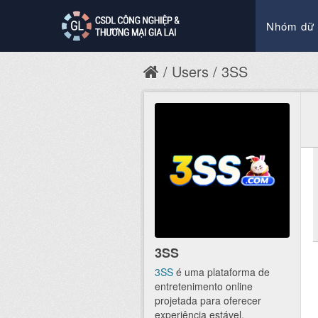
Nhóm dữ 
Users
3SS
3SS
3SS
é uma plataforma de
entretenimento online
projetada para oferecer
experiência estável,