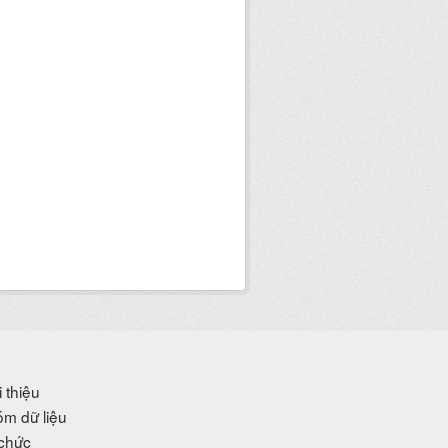
i thiệu
m dữ liệu
chức