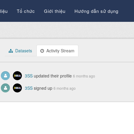
liệu
Tổ chức
Giới thiệu
Hướng dẫn sử dụng
Datasets
Activity Stream
3SS
updated their profile
6 months ago
3SS
signed up
6 months ago