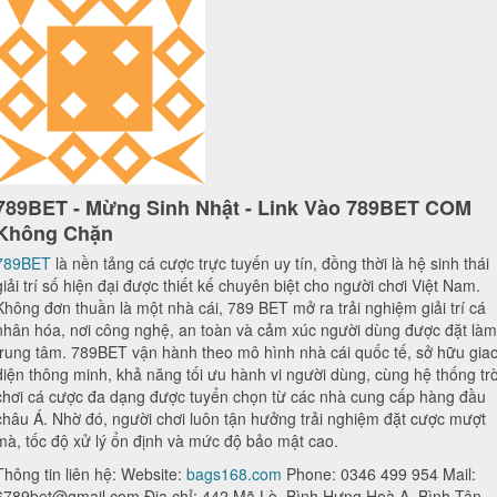
789BET - Mừng Sinh Nhật - Link Vào 789BET COM
Không Chặn
789BET
là nền tảng cá cược trực tuyến uy tín, đồng thời là hệ sinh thái
giải trí số hiện đại được thiết kế chuyên biệt cho người chơi Việt Nam.
Không đơn thuần là một nhà cái, 789 BET mở ra trải nghiệm giải trí cá
nhân hóa, nơi công nghệ, an toàn và cảm xúc người dùng được đặt làm
trung tâm. 789BET vận hành theo mô hình nhà cái quốc tế, sở hữu gia
diện thông minh, khả năng tối ưu hành vi người dùng, cùng hệ thống tr
chơi cá cược đa dạng được tuyển chọn từ các nhà cung cấp hàng đầu
châu Á. Nhờ đó, người chơi luôn tận hưởng trải nghiệm đặt cược mượt
mà, tốc độ xử lý ổn định và mức độ bảo mật cao.
Thông tin liên hệ: Website:
bags168.com
Phone: 0346 499 954 Mail:
6789bet@gmail.com Địa chỉ: 442 Mã Lò, Bình Hưng Hoà A, Bình Tân,