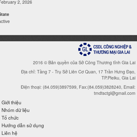
February 2, 2026
State
active
2016 © Bản quyền của Sở Công Thương tỉnh Gia Lai
Địa chỉ: Tầng 7 - Trụ Sở Liên Cơ Quan, 17 Trần Hưng Đạo,
TP.Pleiku, Gia Lai
Điện thoại: (84.059)3897599, Fax:(84.059)3828240, Email:
tmdtsctgl@gmail.com
Giới thiệu
Nhóm dữ liệu
Tổ chức
Hướng dẫn sử dụng
Liên hệ