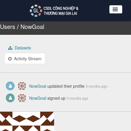
Users
NowGoal
Nhóm dữ liệu
Tổ chức
Giới thiệu
Datasets
Hướng dẫn sử dụng
Activity Stream
Đăng ký
Log in
NowGoal
updated their profile
3 months ago
NowGoal
signed up
3 months ago