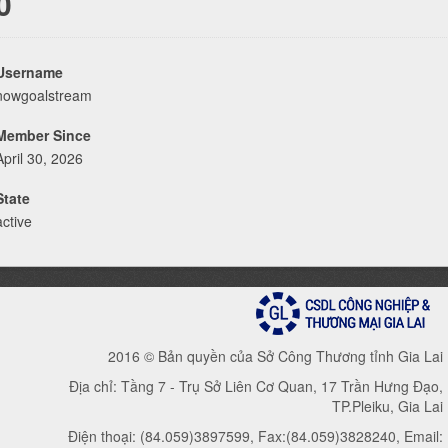
0
Username
nowgoalstream
Member Since
April 30, 2026
State
active
2016 © Bản quyền của Sở Công Thương tỉnh Gia Lai
Địa chỉ: Tầng 7 - Trụ Sở Liên Cơ Quan, 17 Trần Hưng Đạo,
TP.Pleiku, Gia Lai
Điện thoại: (84.059)3897599, Fax:(84.059)3828240, Email: