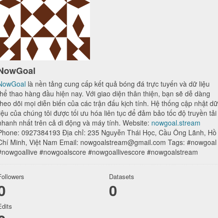
NowGoal
NowGoal
là nền tảng cung cấp kết quả bóng đá trực tuyến và dữ liệu
thể thao hàng đầu hiện nay. Với giao diện thân thiện, bạn sẽ dễ dàng
theo dõi mọi diễn biến của các trận đấu kịch tính. Hệ thống cập nhật dữ
liệu của chúng tôi được tối ưu hóa liên tục để đảm bảo tốc độ truyền tải
nhanh nhất trên cả di động và máy tính. Website:
nowgoal.stream
Phone: 0927384193 Địa chỉ: 235 Nguyễn Thái Học, Cầu Ông Lãnh, Hồ
Chí Minh, Việt Nam Email: nowgoalstream@gmail.com Tags: #nowgoal
#nowgoallive #nowgoalscore #nowgoallivescore #nowgoalstream
Followers
Datasets
0
0
Edits