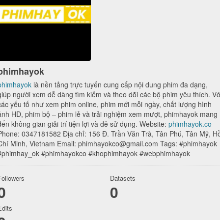
phimhayok
phimhayok
là nền tảng trực tuyến cung cấp nội dung phim đa dạng,
giúp người xem dễ dàng tìm kiếm và theo dõi các bộ phim yêu thích. Vớ
các yếu tố như xem phim online, phim mới mỗi ngày, chất lượng hình
ảnh HD, phim bộ – phim lẻ và trải nghiệm xem mượt, phimhayok mang
đến không gian giải trí tiện lợi và dễ sử dụng. Website:
phimhayok.co
Phone: 0347181582 Địa chỉ: 156 Đ. Trần Văn Trà, Tân Phú, Tân Mỹ, H
Chí Minh, Vietnam Email: phimhayokco@gmail.com Tags: #phimhayok
#phimhay_ok #phimhayokco #khophimhayok #webphimhayok
Followers
Datasets
0
0
Edits