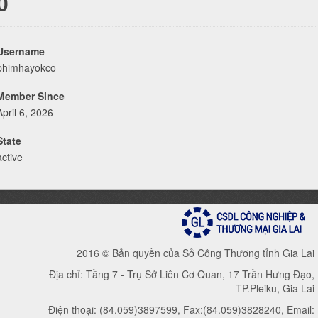
0
Username
phimhayokco
Member Since
April 6, 2026
State
active
2016 © Bản quyền của Sở Công Thương tỉnh Gia Lai
Địa chỉ: Tầng 7 - Trụ Sở Liên Cơ Quan, 17 Trần Hưng Đạo,
TP.Pleiku, Gia Lai
Điện thoại: (84.059)3897599, Fax:(84.059)3828240, Email: