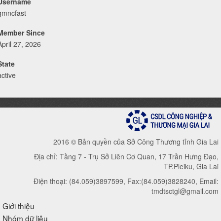
Username
gmncfast
Member Since
April 27, 2026
State
active
2016 © Bản quyền của Sở Công Thương tỉnh Gia Lai
Địa chỉ: Tầng 7 - Trụ Sở Liên Cơ Quan, 17 Trần Hưng Đạo,
TP.Pleiku, Gia Lai
Điện thoại: (84.059)3897599, Fax:(84.059)3828240, Email:
tmdtsctgl@gmail.com
Giới thiệu
Nhóm dữ liệu