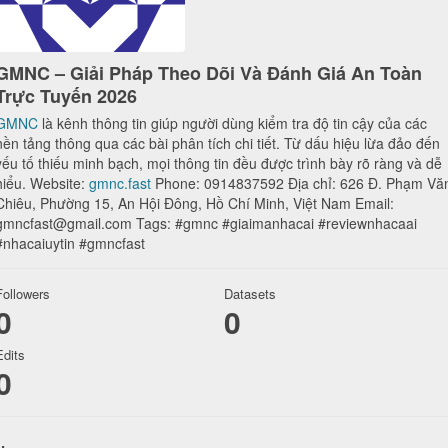
GMNC – Giải Pháp Theo Dõi Và Đánh Giá An Toàn
Trực Tuyến 2026
GMNC
là kênh thông tin giúp người dùng kiểm tra độ tin cậy của các
nền tảng thông qua các bài phân tích chi tiết. Từ dấu hiệu lừa đảo đến
yếu tố thiếu minh bạch, mọi thông tin đều được trình bày rõ ràng và dễ
hiểu. Website:
gmnc.fast
Phone: 0914837592 Địa chỉ: 626 Đ. Phạm Vă
Chiêu, Phường 15, An Hội Đông, Hồ Chí Minh, Việt Nam Email:
gmncfast@gmail.com Tags: #gmnc #giaimanhacai #reviewnhacaai
#nhacaiuytin #gmncfast
Followers
Datasets
0
0
Edits
0